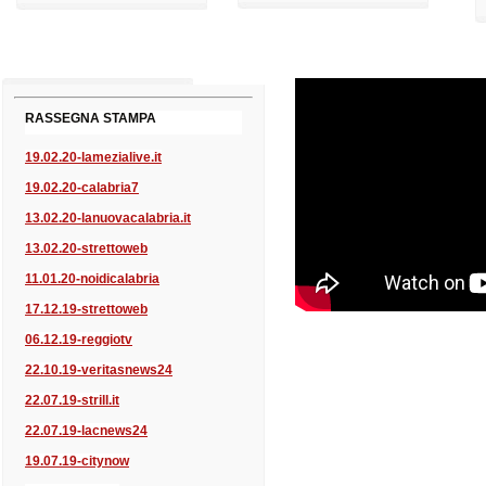
RASSEGNA STAMPA
19.02.20-lamezialive.it
19.02.20-calabria7
13.02.20-lanuovacalabria.it
13.02.20-strettoweb
11.01.20-noidicalabria
17.12.19-strettoweb
06.12.19-reggiotv
22.10.19-veritasnews24
22.07.19-strill.it
22.07.19-lacnews24
19.07.19-citynow