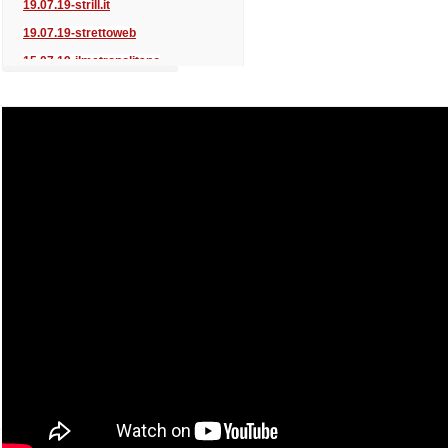
19.07.19-strill.it
19.07.19-strettoweb
15.07.19-ilmetropolitano
15.07.19-ildispaccio
15.07.19-strettoweb
15.07.19-strill.it
10.07.19-oggisud
10.07.19-citynow
10.07.19-reggionews24
10.07.19-ilmetropolitano
10.07.19-calabriapost
10.07.19-strettoweb
10.07.19-lanuovacalabria.it
10.07.19-strill.it
08.07.19-citynow
08.07.19-veritasnews24